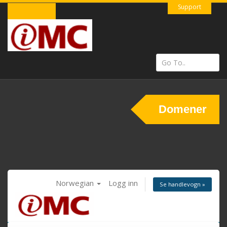
Support
Domener
Norwegian
Logg inn
Se handlevogn »