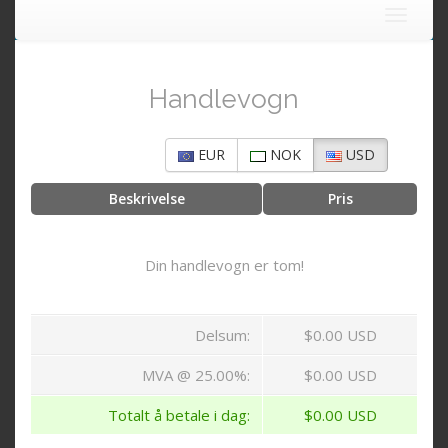
Toggle
navigat
Handlevogn
EUR
NOK
USD
Beskrivelse
Pris
Din handlevogn er tom!
Delsum:
$0.00 USD
MVA @ 25.00%:
$0.00 USD
Totalt å betale i dag:
$0.00 USD