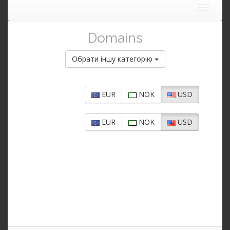
Toggle
navigat
Domains
Обрати іншу категорію
EUR
NOK
USD
EUR
NOK
USD