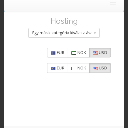
Toggle
navigat
Hosting
Egy másik kategória kiválasztása
EUR
NOK
USD
EUR
NOK
USD