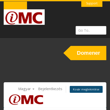
Support
Domener
Magyar
Bejelentkezés
Kosár megtekintése