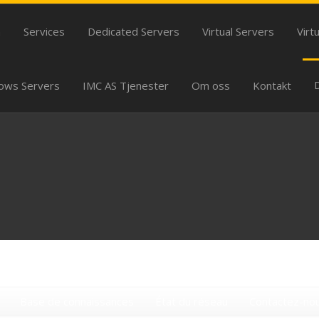
m
Services
Dedicated Servers
Virtual Servers
Virt
ows Servers
IMC AS Tjenester
Om oss
Kontakt
Base de connaissances
État du réseau
Contactez-no