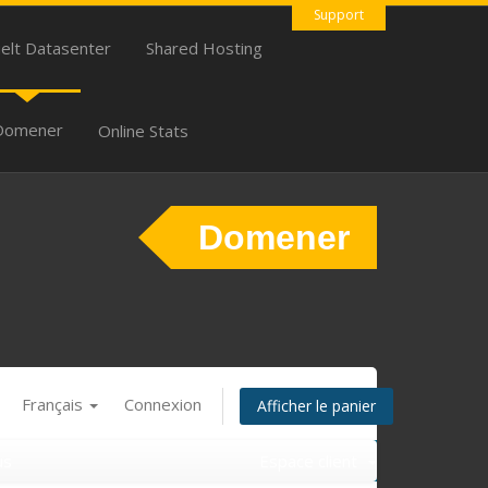
Support
uelt Datasenter
Shared Hosting
Domener
Online Stats
Domener
Français
Connexion
Afficher le panier
us
Espace client