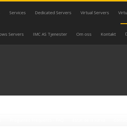
m
Services
Dedicated Servers
Virtual Servers
Virt
ows Servers
IMC AS Tjenester
Om oss
Kontakt
s
Preguntes Freqüents - FAQ
Estat de la xarxa
Contac