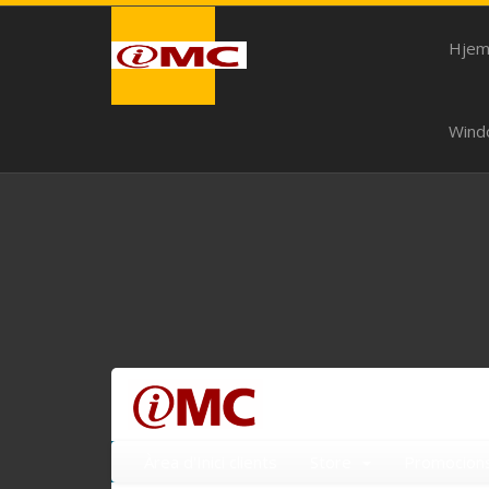
Hje
Wind
Àrea d'Inici clients
Store
Promocion