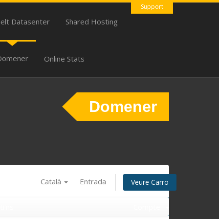
Support
uelt Datasenter
Shared Hosting
Domener
Online Stats
Domener
Català
Entrada
Veure Carro
ti'ns
Compte