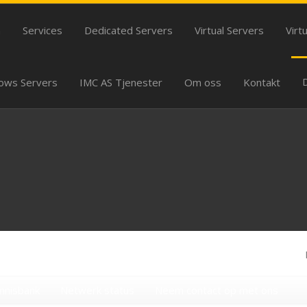
m
Services
Dedicated Servers
Virtual Servers
Virt
ows Servers
IMC AS Tjenester
Om oss
Kontakt
nnisbank
Netwerk status
Neem contact op met ons