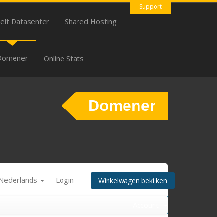
Support
uelt Datasenter
Shared Hosting
Domener
Online Stats
Domener
Nederlands
Login
Winkelwagen bekijken
Account