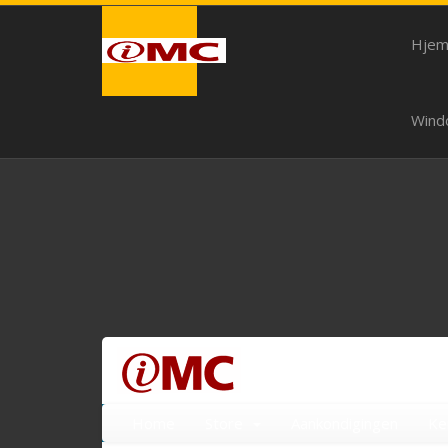
Hje
Wind
Home
Store
Aankondigingen
Ke