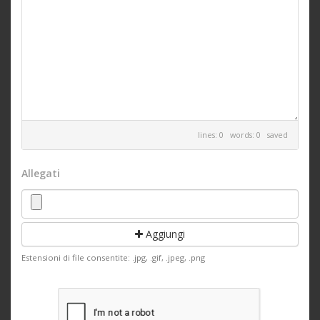
lines: 0 words: 0
saved
Allegati
Aggiungi
Estensioni di file consentite: .jpg, .gif, .jpeg, .png