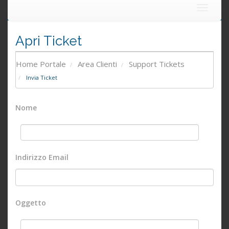
Toggle
navigat
Apri Ticket
Home Portale
Area Clienti
Support Tickets
Invia Ticket
Nome
Indirizzo Email
Oggetto