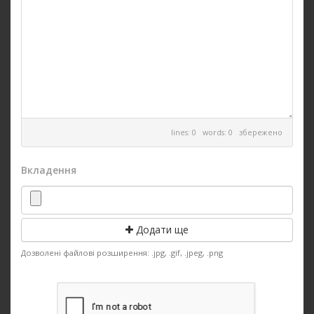
lines: 0 words: 0
збережено
Вкладення
Додати ще
Дозволені файлові розширення: .jpg, .gif, .jpeg, .png