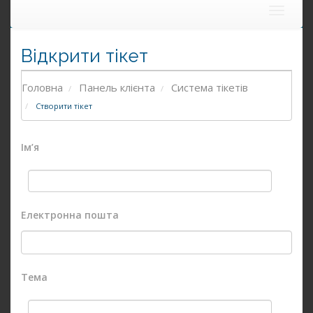
Toggle
navigat
Відкрити тікет
Головна
Панель клієнта
Система тікетів
Створити тікет
Ім’я
Електронна пошта
Тема