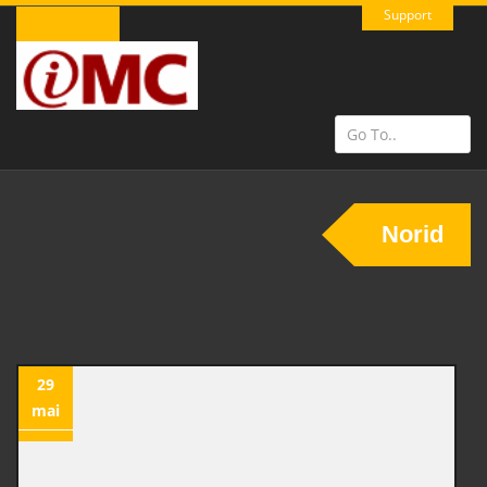
Support
Norid
29
mai